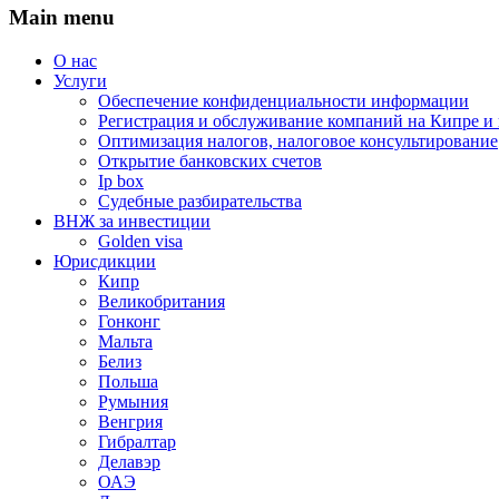
Main menu
О нас
Услуги
Обеспечение конфиденциальности информации
Регистрация и обслуживание компаний на Кипре и
Оптимизация налогов, налоговое консультирование
Открытие банковских счетов
Ip box
Судебные разбирательства
ВНЖ за инвестиции
Golden visa
Юрисдикции
Кипр
Великобритания
Гонконг
Мальта
Белиз
Польша
Румыния
Венгрия
Гибралтар
Делавэр
ОАЭ