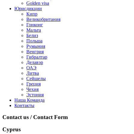
Golden visa
Юрисдикции
Кипр
Великобритания
Гонконг
Мальта
Белиз
Польша
Румыния
Венгрия
Гибралтар
Делавэр
ОАЭ
Литва
Сейшелы
Греция
Чехия
Эстония
Наша Команда
Контакты
Contact us / Contact Form
Cyprus